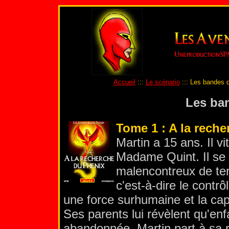
Accueil
:::
Le scénario
::: Les bandes 
Les ba
Tome 1 : A la rech
Martin a 15 ans. Il v
Madame Quint. Il se 
malencontreux de terr
c'est-à-dire le contrô
une force surhumaine et la ca
Ses parents lui révèlent qu'enf
abandonnée. Martin part à sa 