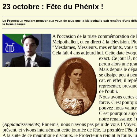
23 octobre : Fête du Phénix !
Le Protecteur, voulant prouver aux yeux de tous que la Melpothalie sait renaître d'une défai
la Renaissance.
A l'occasion de la triste commémoration de l
Melpothalien, et en direct à la télévision. 
"Mesdames, Messieurs, mes enfants, vous tous
Cela fait 4 ans aujourd'hui. Cette date évoq
exact.
Ce jour là, n
perdu alors une gra
Mais depuis le dépar
se dissipe peu à peu
car, en effet, il re
représenter, presque
de l'oubli.
Nous avons certes e
force. C'est pourqu
pouvez nous vaincre
C'est pourquoi aujou
notre renaissance ! 
(
Applaudissements
) Ennemis, nous n'avons pas peur de vous ! Voyez-
présent, et vivons intensément cette journée de fête, la première Fête 
A la suite de ce magnifique discours, le Protecteur a rejoint la foule, j