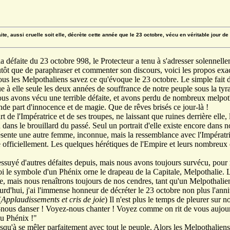
te, aussi cruelle soit elle, décrète cette année que le 23 octobre, vécu en véritable jour de
a défaite du 23 octobre 998, le Protecteur a tenu à s'adresser solennell
Plutôt que de paraphraser et commenter son discours, voici les propos exa
 les Melpothaliens savez ce qu'évoque le 23 octobre. Le simple fait d'é
ue à elle seule les deux années de souffrance de notre peuple sous la ty
ous avons vécu une terrible défaite, et avons perdu de nombreux melpoth
nde part d'innocence et de magie. Que de rêves brisés ce jour-là !
t de l'Impératrice et de ses troupes, ne laissant que ruines derrière elle, 
 dans le brouillard du passé. Seul un portrait d'elle existe encore dans n
présente une autre femme, inconnue, mais la ressemblance avec l'Impératrice
 officiellement. Les quelques hérétiques de l'Empire et leurs nombreux é
ssuyé d'autres défaites depuis, mais nous avons toujours survécu, pour 
oi le symbole d'un Phénix orne le drapeau de la Capitale, Melpothalie
, mais nous renaîtrons toujours de nos cendres, tant qu'un Melpothalie
rd'hui, j'ai l'immense honneur de décréter le 23 octobre non plus l'anniv
(
Applaudissements et cris de joie
) Il n'est plus le temps de pleurer sur 
nous danser ! Voyez-nous chanter ! Voyez comme on rit de vous aujourd
du Phénix !"
usqu'à se mêler parfaitement avec tout le peuple. Alors les Melpothaliens 