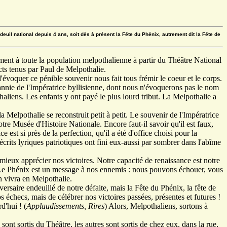
 deuil national depuis 4 ans, soit dès à présent la Fête du Phénix, autrement dit la Fête de
ement à toute la population melpothalienne à partir du Théâtre National
cts tenus par Paul de Melpothalie.
voquer ce pénible souvenir nous fait tous frémir le coeur et le corps.
rannie de l'Impératrice byllisienne, dont nous n'évoquerons pas le nom
aliens. Les enfants y ont payé le plus lourd tribut. La Melpothalie a
la Melpothalie se reconstruit petit à petit. Le souvenir de l'Impératrice
otre Musée d'Histoire Nationale. Encore faut-il savoir qu'il est faux,
 est si près de la perfection, qu'il a été d'office choisi pour la
crits lyriques patriotiques ont fini eux-aussi par sombrer dans l'abîme
mieux apprécier nos victoires. Notre capacité de renaissance est notre
. Le Phénix est un message à nos ennemis : nous pouvons échouer, vous
n vivra en Melpothalie.
ersaire endeuillé de notre défaite, mais la Fête du Phénix, la fête de
nos échecs, mais de célébrer nos victoires passées, présentes et futures !
'hui ! (
Applaudissements, Rires
) Alors, Melpothaliens, sortons à
sont sortis du Théâtre, les autres sont sortis de chez eux, dans la rue,